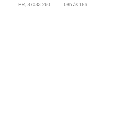
PR, 87083-260
08h às 18h
Desenvolvido por
Usamos cookies para melhorar sua experiência em nosso site. 