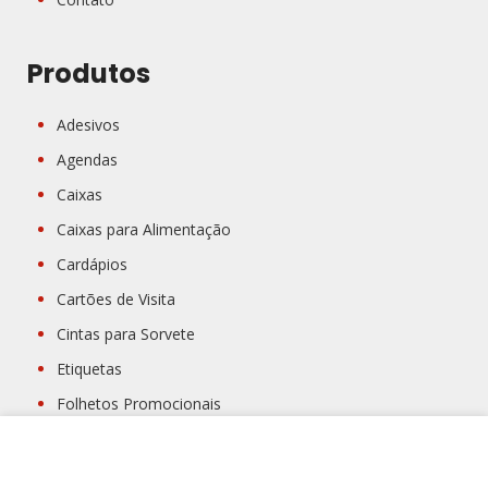
Produtos
Adesivos
Agendas
Caixas
Caixas para Alimentação
Cardápios
Cartões de Visita
Cintas para Sorvete
Etiquetas
Folhetos Promocionais
papel alimentaçao
Usamos cookies para melhorar sua experiência em nosso
site. Ao navegar neste site, você concorda com o uso de
Papelaria