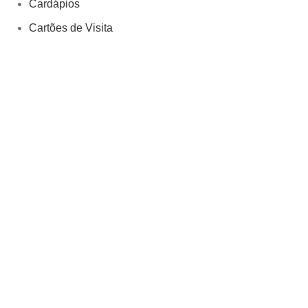
Cardápios
Cartões de Visita
Cintas para Sorvete
Etiquetas
Folhetos Promocionais
papel alimentaçao
Papelaria
Sacolas
Tags
Tags para Roupas
Triedos
Formas de Pagamento